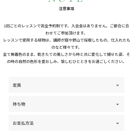
注意事項
1回ごとのレッスンで完全予約制です。入会金はありません。ご都合に合
わせてご参加頂けます。
レッスンで使用する植物は、講師が庭や野山で採取したもの、仕入れたも
のなど様々です。
全て無着色のまま、乾きたての美しさから時と共に変化して褪せた姿、そ
の時の自然の色形を愛おしみ、愉しむひとときをお過ごしください。
定員
各クラス１～4名様までの少人数制です。
持ち物
※新型コロナウイルス感染症対策等により、人数を制限
させていただく場合がございます。ご了承くださいま
筆記用具・持ち帰り用の袋（使い慣れたハサミとグルー
せ。
お支払方法
ガンがあればお持ちください。）