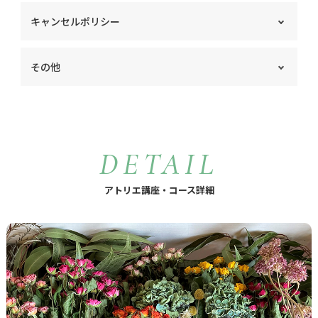
ゆうちょ銀行へのお振込みか、PayPayでのQRコード決
キャンセルポリシー
済をお選び頂けます。
花材準備の都合上、キャンセル料が発生しますことをご
その他
了承くださいませ。
レッスン3日～2日前…レッスン料金の50％ or 80％で花
アトリエ内は植物の香りを大切にしています。禁煙にご
材送付
協力ください。
レッスン前日～当日…レッスン料金の100％で花材送付
アトリエへの入室はレッスン開始の10分前から可能で
す。
DETAIL
アトリエ講座・コース詳細